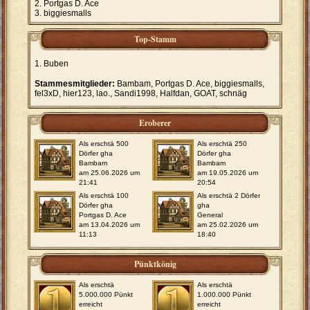
Portgas D. Ace
biggiesmalls
Top-Stamm
Buben
Stammesmitglieder:
Bambam, Portgas D. Ace, biggiesmalls,
fel3xD, hier123, lao., Sandi1998, Halfdan, GOAT, schnäg
Eroberer
Als erschtä 500
Als erschtä 250
Dörfer gha
Dörfer gha
Bambam
Bambam
am 25.06.2026 um
am 19.05.2026 um
21:41
20:54
Als erschtä 100
Als erschtä 2 Dörfer
Dörfer gha
gha
Portgas D. Ace
General
am 13.04.2026 um
am 25.02.2026 um
11:13
18:40
Pünktkönig
Als erschtä
Als erschtä
5.000.000 Pünkt
1.000.000 Pünkt
erreicht
erreicht