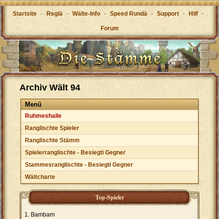
Startsite
-
Reglä
-
Wälte-Info
-
Speed Rundä
-
Support
-
Hilf
-
Forum
Archiv Wält 94
Menü
Ruhmeshalle
Ranglischte Spieler
Ranglischte Stämm
Spielerranglischte - Besiegti Gegner
Stammesranglischte - Besiegti Gegner
Wältcharte
Top-Spieler
Bambam