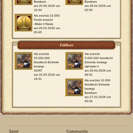
Bambam
Bambam
am 25.06.2026 um
am 28.04.2026 um
16:34
02:05
Als erschtä 10.000
Pünkt erreicht
-Make it Nasty
am 28.02.2026 um
00:45
Fäldherr
Als erschtä
Als erschtä
25.000.000
5.000.000 feindlechi
feindlechi Einheite
Einheite besiegt
besiegt
alphatier-1
GOAT
am 29.04.2026 um
am 24.05.2026 um
09:52
18:31
Als erschtä 10.000
feindlechi Einheite
besiegt
Bambam
am 27.02.2026 um
00:04
Spiel
Community